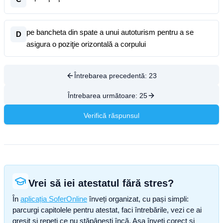
pe bancheta din spate a unui autoturism pentru a se
D
asigura o poziţie orizontală a corpului
Întrebarea precedentă:
23
Întrebarea următoare:
25
Verifică răspunsul
Vrei să iei atestatul fără stres?
În
aplicația SoferOnline
înveți organizat, cu pași simpli:
parcurgi capitolele pentru atestat, faci întrebările, vezi ce ai
greșit și repeți ce nu stăpânești încă. Așa înveți corect și