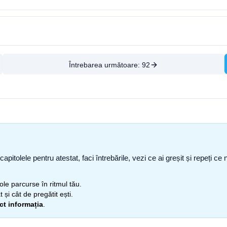
Întrebarea următoare:
92
capitolele pentru atestat, faci întrebările, vezi ce ai greșit și repeți 
itole parcurse în ritmul tău.
 și cât de pregătit ești.
ect informația
.