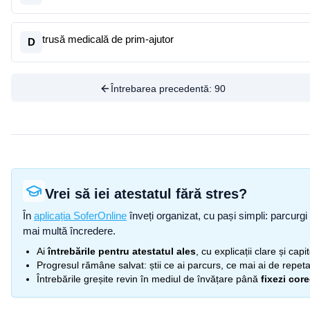
trusă medicală de prim-ajutor
D
Întrebarea precedentă:
90
Vrei să iei atestatul fără stres?
În
aplicația SoferOnline
înveți organizat, cu pași simpli: parcurgi 
mai multă încredere.
Ai
întrebările pentru atestatul ales
, cu explicații clare și cap
Progresul rămâne salvat: știi ce ai parcurs, ce mai ai de repetat
Întrebările greșite revin în mediul de învățare până
fixezi cor