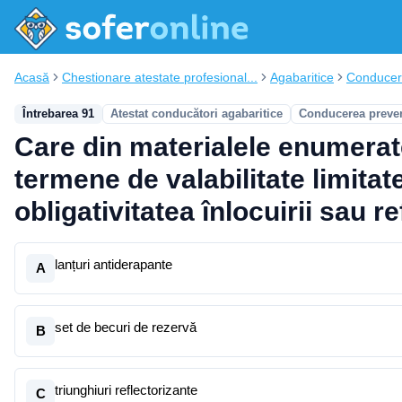
Acasă
Chestionare atestate profesional...
Agabaritice
Conducer
Întrebarea 91
Atestat conducători agabaritice
Conducerea preven
Care din materialele enumerate
termene de valabilitate limitat
obligativitatea înlocuirii sau r
lanțuri antiderapante
A
set de becuri de rezervă
B
triunghiuri reflectorizante
C