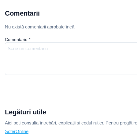
Comentarii
Nu există comentarii aprobate încă.
Comentariu
*
Legături utile
Aici poți consulta întrebări, explicații și codul rutier. Pentru pregătir
SoferOnline
.