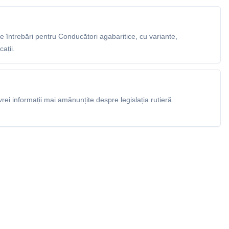
 întrebări pentru Conducători agabaritice, cu variante,
ații.
rei informații mai amănunțite despre legislația rutieră.