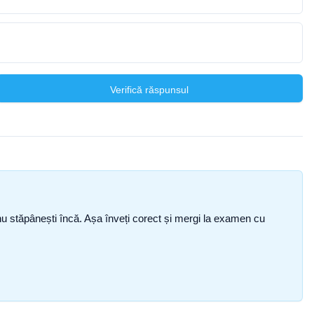
Verifică răspunsul
ce nu stăpânești încă. Așa înveți corect și mergi la examen cu