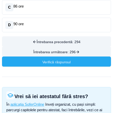
86 ore
C
90 ore
D
Întrebarea precedentă:
294
Întrebarea următoare:
296
Verifică răspunsul
Vrei să iei atestatul fără stres?
În
aplicația SoferOnline
înveți organizat, cu pași simpli:
parcurgi capitolele pentru atestat, faci întrebările, vezi ce ai