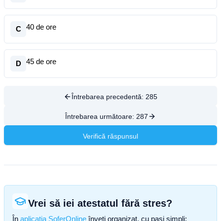
40 de ore
C
45 de ore
D
Întrebarea precedentă:
285
Întrebarea următoare:
287
Verifică răspunsul
Vrei să iei atestatul fără stres?
În
aplicația SoferOnline
înveți organizat, cu pași simpli: