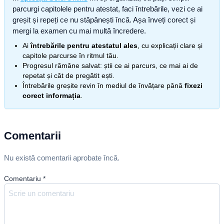
parcurgi capitolele pentru atestat, faci întrebările, vezi ce ai
greșit și repeți ce nu stăpânești încă. Așa înveți corect și
mergi la examen cu mai multă încredere.
Ai
întrebările pentru atestatul ales
, cu explicații clare și
capitole parcurse în ritmul tău.
Progresul rămâne salvat: știi ce ai parcurs, ce mai ai de
repetat și cât de pregătit ești.
Întrebările greșite revin în mediul de învățare până
fixezi
corect informația
.
Comentarii
Nu există comentarii aprobate încă.
Comentariu
*