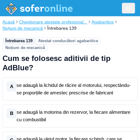
Acasă
Chestionare atestate profesional...
Agabaritice
Noțiuni de mecanică
Întrebarea 139
Întrebarea 139
Atestat conducători agabaritice
Noțiuni de mecanică
Cum se folosesc aditivii de tip
AdBlue?
se adaugă la lichidul de răcire al motorului, respectându-
A
se proporțiile de amestec prescrise de fabricant
se adaugă la motorina din rezervor, la fiecare alimentare
B
cu combustibil
se adaugă la uleiul motor, la fiecare schimb, care se