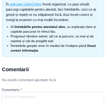
În
aplicația SoferOnline
înveți organizat, cu pași simpli:
parcurgi capitolele pentru atestat, faci întrebările, vezi ce ai
greșit și repeți ce nu stăpânești încă. Așa înveți corect și
mergi la examen cu mai multă încredere.
Ai
întrebările pentru atestatul ales
, cu explicații clare și
capitole parcurse în ritmul tău.
Progresul rămâne salvat: știi ce ai parcurs, ce mai ai de
repetat și cât de pregătit ești.
Întrebările greșite revin în mediul de învățare până
fixezi
corect informația
.
Comentarii
Nu există comentarii aprobate încă.
Comentariu
*