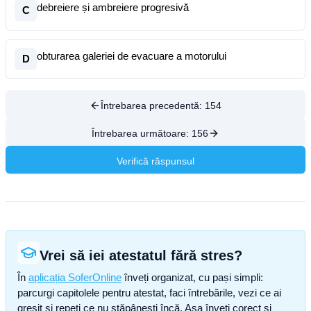
debreiere și ambreiere progresivă
C
obturarea galeriei de evacuare a motorului
D
Întrebarea precedentă:
154
Întrebarea următoare:
156
Verifică răspunsul
Vrei să iei atestatul fără stres?
În
aplicația SoferOnline
înveți organizat, cu pași simpli:
parcurgi capitolele pentru atestat, faci întrebările, vezi ce ai
greșit și repeți ce nu stăpânești încă. Așa înveți corect și