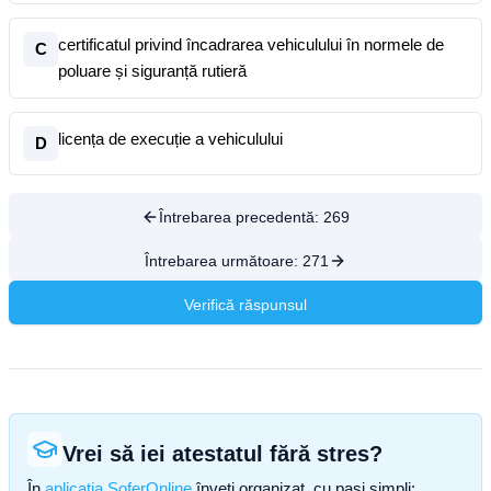
certificatul privind încadrarea vehiculului în normele de
C
poluare și siguranță rutieră
licența de execuție a vehiculului
D
Întrebarea precedentă:
269
Întrebarea următoare:
271
Verifică răspunsul
Vrei să iei atestatul fără stres?
În
aplicația SoferOnline
înveți organizat, cu pași simpli: