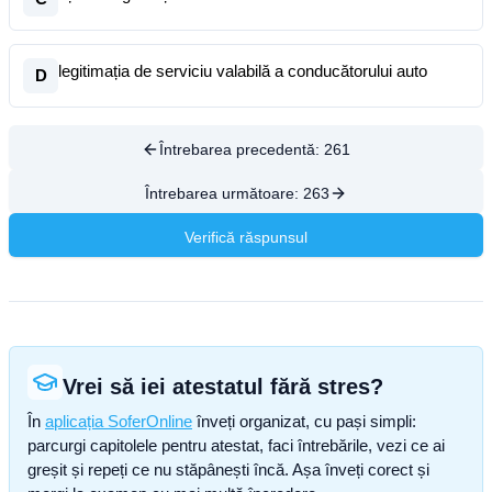
legitimația de serviciu valabilă a conducătorului auto
D
Întrebarea precedentă:
261
Întrebarea următoare:
263
Verifică răspunsul
Vrei să iei atestatul fără stres?
În
aplicația SoferOnline
înveți organizat, cu pași simpli:
parcurgi capitolele pentru atestat, faci întrebările, vezi ce ai
greșit și repeți ce nu stăpânești încă. Așa înveți corect și