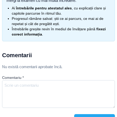
mergi la examen cu mai multă încredere.
Ai
întrebările pentru atestatul ales
, cu explicații clare și
capitole parcurse în ritmul tău.
Progresul rămâne salvat: știi ce ai parcurs, ce mai ai de
repetat și cât de pregătit ești.
Întrebările greșite revin în mediul de învățare până
fixezi
corect informația
.
Comentarii
Nu există comentarii aprobate încă.
Comentariu
*