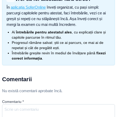
În
aplicația SoferOnline
înveți organizat, cu pași simpli:
parcurgi capitolele pentru atestat, faci întrebările, vezi ce ai
greșit și repeți ce nu stăpânești încă. Așa înveți corect și
mergi la examen cu mai multă încredere.
Ai
întrebările pentru atestatul ales
, cu explicații clare și
capitole parcurse în ritmul tău.
Progresul rămâne salvat: știi ce ai parcurs, ce mai ai de
repetat și cât de pregătit ești.
Întrebările greșite revin în mediul de învățare până
fixezi
corect informația
.
Comentarii
Nu există comentarii aprobate încă.
Comentariu
*