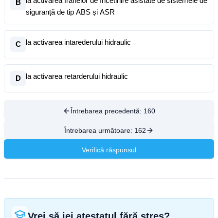
la activarea franelor de încetinire asistate de sistemele de
B
siguranță de tip ABS și ASR
la activarea intarederului hidraulic
C
la activarea retarderului hidraulic
D
Întrebarea precedentă:
160
Întrebarea următoare:
162
Verifică răspunsul
Vrei să iei atestatul fără stres?