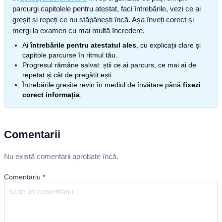
parcurgi capitolele pentru atestat, faci întrebările, vezi ce ai
greșit și repeți ce nu stăpânești încă. Așa înveți corect și
mergi la examen cu mai multă încredere.
Ai
întrebările pentru atestatul ales
, cu explicații clare și
capitole parcurse în ritmul tău.
Progresul rămâne salvat: știi ce ai parcurs, ce mai ai de
repetat și cât de pregătit ești.
Întrebările greșite revin în mediul de învățare până
fixezi
corect informația
.
Comentarii
Nu există comentarii aprobate încă.
Comentariu
*