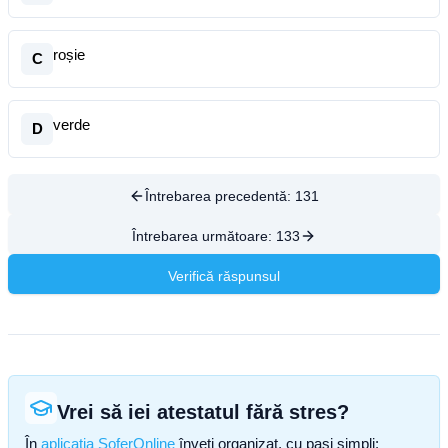
roșie
C
verde
D
Întrebarea precedentă:
131
Întrebarea următoare:
133
Verifică răspunsul
Vrei să iei atestatul fără stres?
În
aplicația SoferOnline
înveți organizat, cu pași simpli: