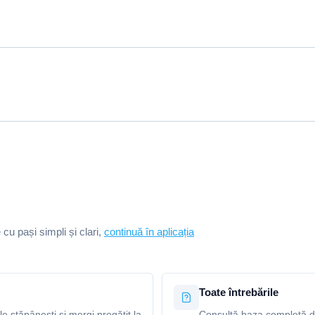
e cu pași simpli și clari,
continuă în aplicația
Toate întrebările
le stăpânești și mergi pregătit la
Consultă baza completă de