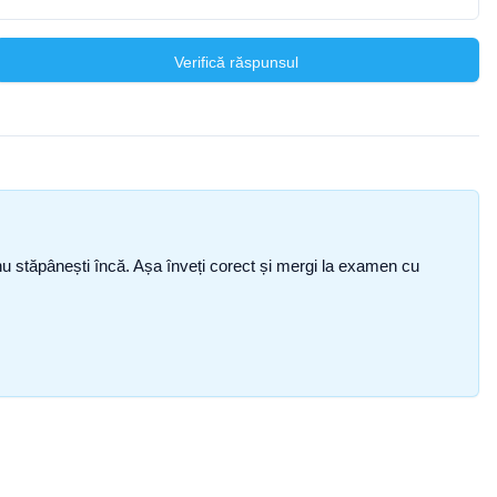
Verifică răspunsul
ce nu stăpânești încă. Așa înveți corect și mergi la examen cu