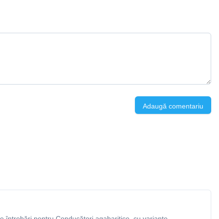
Adaugă comentariu
 întrebări pentru Conducători agabaritice, cu variante,