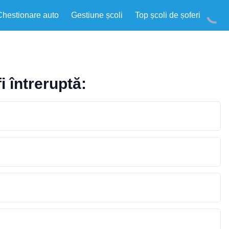
Chestionare auto
Gestiune școli
Top școli de șoferi
i întreruptă: