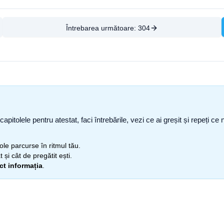
Întrebarea următoare:
304
capitolele pentru atestat, faci întrebările, vezi ce ai greșit și repeți 
itole parcurse în ritmul tău.
 și cât de pregătit ești.
ect informația
.