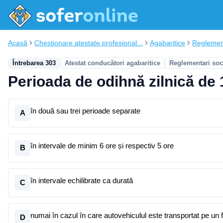
Acasă
Chestionare atestate profesional...
Agabaritice
Reglement
Întrebarea 303
Atestat conducători agabaritice
Reglementari soc
Perioada de odihnă zilnică de 1
în două sau trei perioade separate
A
în intervale de minim 6 ore și respectiv 5 ore
B
în intervale echilibrate ca durată
C
numai în cazul în care autovehiculul este transportat pe un f
D