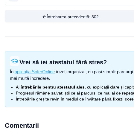
Întrebarea precedentă:
302
Vrei să iei atestatul fără stres?
În
aplicația SoferOnline
înveți organizat, cu pași simpli: parcurgi 
mai multă încredere.
Ai
întrebările pentru atestatul ales
, cu explicații clare și cap
Progresul rămâne salvat: știi ce ai parcurs, ce mai ai de repetat
Întrebările greșite revin în mediul de învățare până
fixezi cor
Comentarii