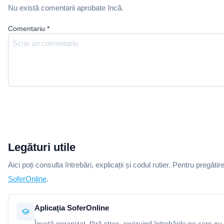
Nu există comentarii aprobate încă.
Comentariu
*
Legături utile
Aici poți consulta întrebări, explicații și codul rutier. Pentru pregătir
SoferOnline
.
Aplicația SoferOnline
Învață organizat, fără stres, revizuind întrebările pe care nu 