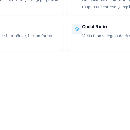
răspunsuri corecte și explic
Codul Rutier
e întrebărilor, într-un format
Verifică baza legală dacă v