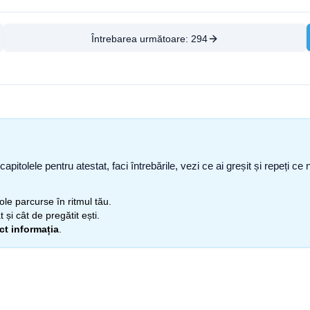
Întrebarea următoare:
294
capitolele pentru atestat, faci întrebările, vezi ce ai greșit și repeți 
itole parcurse în ritmul tău.
 și cât de pregătit ești.
ect informația
.