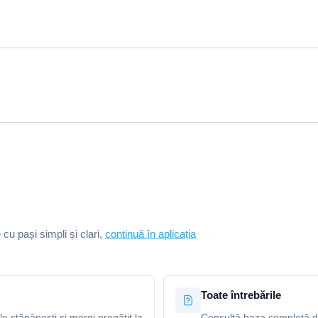
e cu pași simpli și clari,
continuă în aplicația
Toate întrebările
le stăpânești și mergi pregătit la
Consultă baza completă de