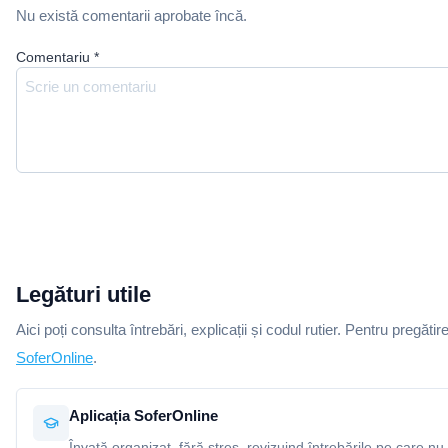
Nu există comentarii aprobate încă.
Comentariu
*
Legături utile
Aici poți consulta întrebări, explicații și codul rutier. Pentru pregătir
SoferOnline
.
Aplicația SoferOnline
Învață organizat, fără stres, revizuind întrebările pe care nu 