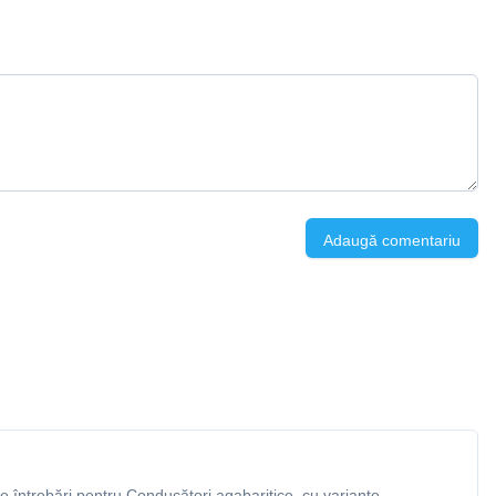
Adaugă comentariu
 întrebări pentru Conducători agabaritice, cu variante,