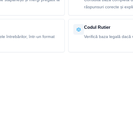
răspunsuri corecte și explic
Codul Rutier
e întrebărilor, într-un format
Verifică baza legală dacă v