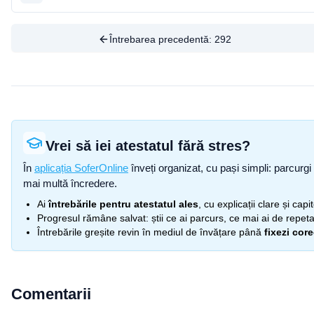
Întrebarea precedentă:
292
Vrei să iei atestatul fără stres?
În
aplicația SoferOnline
înveți organizat, cu pași simpli: parcurgi 
mai multă încredere.
Ai
întrebările pentru atestatul ales
, cu explicații clare și cap
Progresul rămâne salvat: știi ce ai parcurs, ce mai ai de repetat
Întrebările greșite revin în mediul de învățare până
fixezi cor
Comentarii