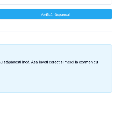
Verifică răspunsul
ce nu stăpânești încă. Așa înveți corect și mergi la examen cu