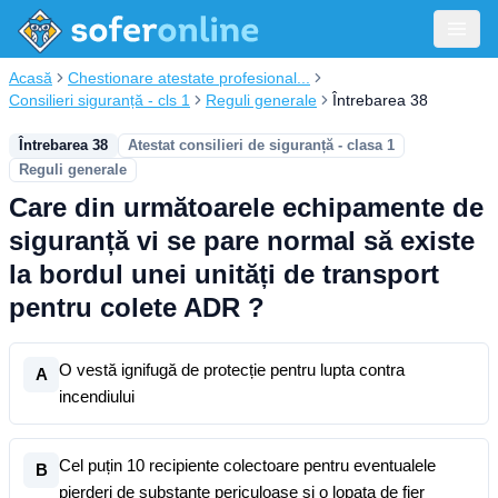
Acasă
Chestionare atestate profesional...
Consilieri siguranță - cls 1
Reguli generale
Întrebarea 38
Întrebarea 38
Atestat consilieri de siguranță - clasa 1
Reguli generale
Care din următoarele echipamente de
siguranță vi se pare normal să existe
la bordul unei unități de transport
pentru colete ADR ?
O vestă ignifugă de protecție pentru lupta contra
A
incendiului
Cel puțin 10 recipiente colectoare pentru eventualele
B
pierderi de substanțe periculoase și o lopata de fier