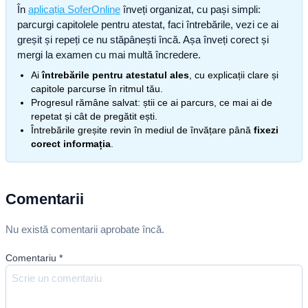
În
aplicația SoferOnline
înveți organizat, cu pași simpli:
parcurgi capitolele pentru atestat, faci întrebările, vezi ce ai
greșit și repeți ce nu stăpânești încă. Așa înveți corect și
mergi la examen cu mai multă încredere.
Ai
întrebările pentru atestatul ales
, cu explicații clare și
capitole parcurse în ritmul tău.
Progresul rămâne salvat: știi ce ai parcurs, ce mai ai de
repetat și cât de pregătit ești.
Întrebările greșite revin în mediul de învățare până
fixezi
corect informația
.
Comentarii
Nu există comentarii aprobate încă.
Comentariu
*