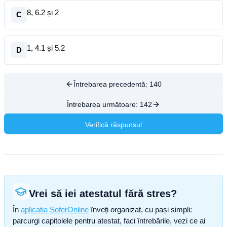
8, 6.2 și 2
C
1, 4.1 și 5.2
D
Întrebarea precedentă:
140
Întrebarea următoare:
142
Verifică răspunsul
Vrei să iei atestatul fără stres?
În
aplicația SoferOnline
înveți organizat, cu pași simpli:
parcurgi capitolele pentru atestat, faci întrebările, vezi ce ai