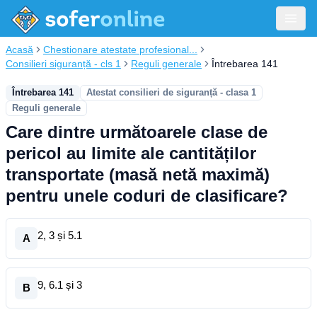
Acasă
Chestionare atestate profesional...
Consilieri siguranță - cls 1
Reguli generale
Întrebarea 141
Întrebarea 141
Atestat consilieri de siguranță - clasa 1
Reguli generale
Care dintre următoarele clase de
pericol au limite ale cantităților
transportate (masă netă maximă)
pentru unele coduri de clasificare?
2, 3 și 5.1
A
9, 6.1 și 3
B