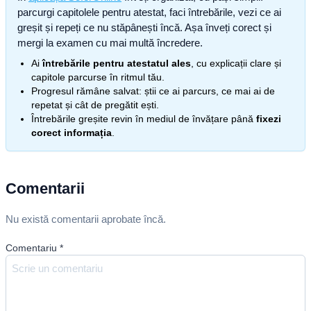
parcurgi capitolele pentru atestat, faci întrebările, vezi ce ai
greșit și repeți ce nu stăpânești încă. Așa înveți corect și
mergi la examen cu mai multă încredere.
Ai
întrebările pentru atestatul ales
, cu explicații clare și
capitole parcurse în ritmul tău.
Progresul rămâne salvat: știi ce ai parcurs, ce mai ai de
repetat și cât de pregătit ești.
Întrebările greșite revin în mediul de învățare până
fixezi
corect informația
.
Comentarii
Nu există comentarii aprobate încă.
Comentariu
*