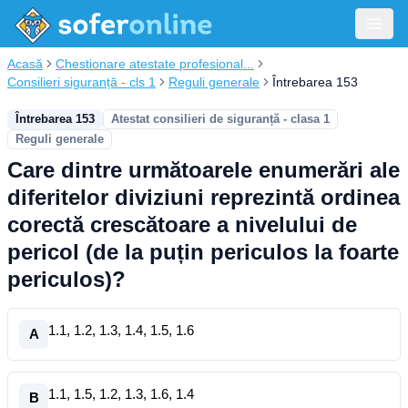
Acasă
Chestionare atestate profesional...
Consilieri siguranță - cls 1
Reguli generale
Întrebarea 153
Întrebarea 153
Atestat consilieri de siguranță - clasa 1
Reguli generale
Care dintre următoarele enumerări ale
diferitelor diviziuni reprezintă ordinea
corectă crescătoare a nivelului de
pericol (de la puțin periculos la foarte
periculos)?
1.1, 1.2, 1.3, 1.4, 1.5, 1.6
A
1.1, 1.5, 1.2, 1.3, 1.6, 1.4
B