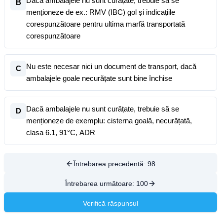
Dacă ambalajele nu sunt curățate, trebuie să se
B
menționeze de ex.: RMV (IBC) gol și indicațiile
corespunzătoare pentru ultima marfă transportată
corespunzătoare
Nu este necesar nici un document de transport, dacă
C
ambalajele goale necurățate sunt bine închise
Dacă ambalajele nu sunt curățate, trebuie să se
D
menționeze de exemplu: cisterna goală, necurățată,
clasa 6.1, 91°C, ADR
Întrebarea precedentă:
98
Întrebarea următoare:
100
Verifică răspunsul