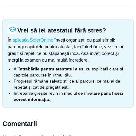
Vrei să iei atestatul fără stres?
În
aplicația SoferOnline
înveți organizat, cu pași simpli:
parcurgi capitolele pentru atestat, faci întrebările, vezi ce ai
greșit și repeți ce nu stăpânești încă. Așa înveți corect și
mergi la examen cu mai multă încredere.
Ai
întrebările pentru atestatul ales
, cu explicații clare și
capitole parcurse în ritmul tău.
Progresul rămâne salvat: știi ce ai parcurs, ce mai ai de
repetat și cât de pregătit ești.
Întrebările greșite revin în mediul de învățare până
fixezi
corect informația
.
Comentarii