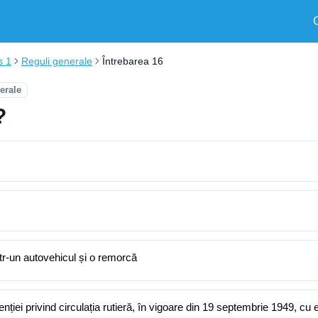
s 1
Reguli generale
Întrebarea 16
erale
?
tr-un autovehicul și o remorcă
enției privind circulația rutieră, în vigoare din 19 septembrie 1949, cu 