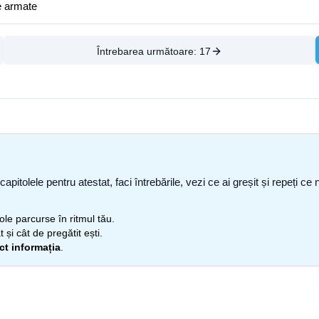
e armate
Întrebarea următoare:
17
capitolele pentru atestat, faci întrebările, vezi ce ai greșit și repeți 
itole parcurse în ritmul tău.
 și cât de pregătit ești.
ect informația
.