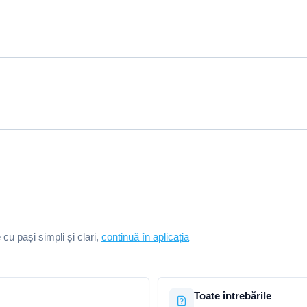
e cu pași simpli și clari,
continuă în aplicația
Toate întrebările