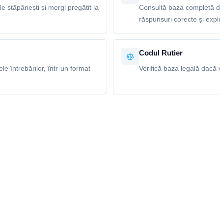
le stăpânești și mergi pregătit la
Consultă baza completă de 
răspunsuri corecte și explic
Codul Rutier
e întrebărilor, într-un format
Verifică baza legală dacă v