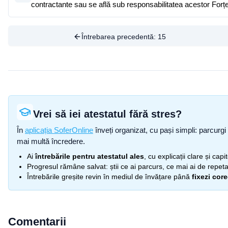
contractante sau se află sub responsabilitatea acestor Forț
Întrebarea precedentă:
15
Vrei să iei atestatul fără stres?
În
aplicația SoferOnline
înveți organizat, cu pași simpli: parcurgi 
mai multă încredere.
Ai
întrebările pentru atestatul ales
, cu explicații clare și cap
Progresul rămâne salvat: știi ce ai parcurs, ce mai ai de repetat
Întrebările greșite revin în mediul de învățare până
fixezi cor
Comentarii