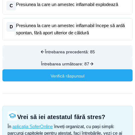
Presiunea la care un amestec inflamabil explodează
C
Presiunea la care un amestec inflamabil începe să ardă
D
spontan, fără aport ulterior de căldură
Întrebarea precedentă:
85
Întrebarea următoare:
87
Verifică răspunsul
Vrei să iei atestatul fără stres?
În
aplicația SoferOnline
înveți organizat, cu pași simpli:
parcurgi capitolele pentru atestat, faci întrebările, vezi ce ai