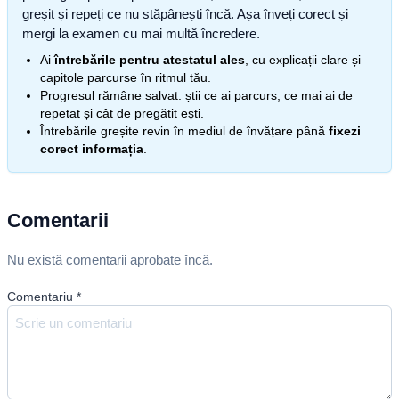
greșit și repeți ce nu stăpânești încă. Așa înveți corect și
mergi la examen cu mai multă încredere.
Ai
întrebările pentru atestatul ales
, cu explicații clare și
capitole parcurse în ritmul tău.
Progresul rămâne salvat: știi ce ai parcurs, ce mai ai de
repetat și cât de pregătit ești.
Întrebările greșite revin în mediul de învățare până
fixezi
corect informația
.
Comentarii
Nu există comentarii aprobate încă.
Comentariu
*