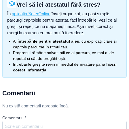
Vrei să iei atestatul fără stres?
În
aplicația SoferOnline
înveți organizat, cu pași simpli:
parcurgi capitolele pentru atestat, faci întrebările, vezi ce ai
greșit și repeți ce nu stăpânești încă. Așa înveți corect și
mergi la examen cu mai multă încredere.
Ai
întrebările pentru atestatul ales
, cu explicații clare și
capitole parcurse în ritmul tău.
Progresul rămâne salvat: știi ce ai parcurs, ce mai ai de
repetat și cât de pregătit ești.
Întrebările greșite revin în mediul de învățare până
fixezi
corect informația
.
Comentarii
Nu există comentarii aprobate încă.
Comentariu
*