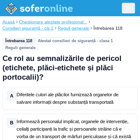
Acasă
Chestionare atestate profesional...
Consilieri siguranță - cls 1
Reguli generale
Întrebarea 118
Întrebarea 118
Atestat consilieri de siguranță - clasa 1
Reguli generale
Ce rol au semnalizările de pericol
(etichete, plăci-etichete și plăci
portocalii)?
Diferitele culori ale plăcilor furnizează organelor de
A
salvare informații despre substanță transportată
Informează personalul implicat, organele de intervenție,
B
ceilalți participanți la trafic și persoanele străine că e
vorba de un transport de mărfuri periculoase și că există