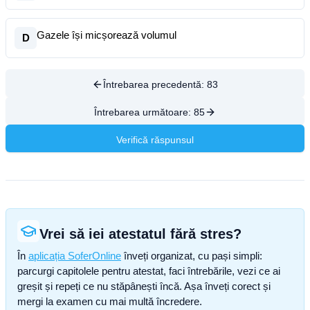
Gazele își micșorează volumul
D
Întrebarea precedentă:
83
Întrebarea următoare:
85
Verifică răspunsul
Vrei să iei atestatul fără stres?
În
aplicația SoferOnline
înveți organizat, cu pași simpli:
parcurgi capitolele pentru atestat, faci întrebările, vezi ce ai
greșit și repeți ce nu stăpânești încă. Așa înveți corect și
mergi la examen cu mai multă încredere.