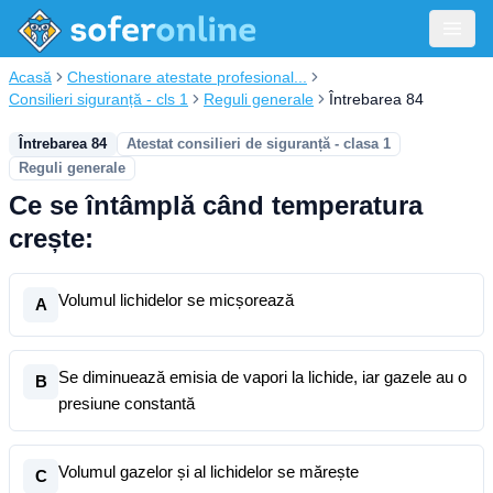
Acasă
Chestionare atestate profesional...
Consilieri siguranță - cls 1
Reguli generale
Întrebarea 84
Întrebarea 84
Atestat consilieri de siguranță - clasa 1
Reguli generale
Ce se întâmplă când temperatura
crește:
Volumul lichidelor se micșorează
A
Se diminuează emisia de vapori la lichide, iar gazele au o
B
presiune constantă
Volumul gazelor și al lichidelor se mărește
C