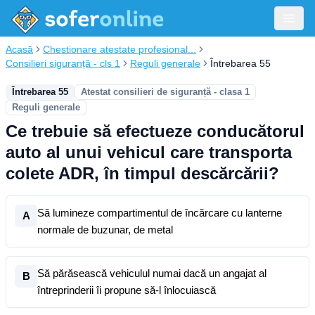
Acasă
Chestionare atestate profesional...
Consilieri siguranță - cls 1
Reguli generale
Întrebarea 55
Întrebarea 55
Atestat consilieri de siguranță - clasa 1
Reguli generale
Ce trebuie să efectueze conducătorul
auto al unui vehicul care transporta
colete ADR, în timpul descărcării?
Să lumineze compartimentul de încărcare cu lanterne
A
normale de buzunar, de metal
Să părăsească vehiculul numai dacă un angajat al
B
întreprinderii îi propune să-l înlocuiască