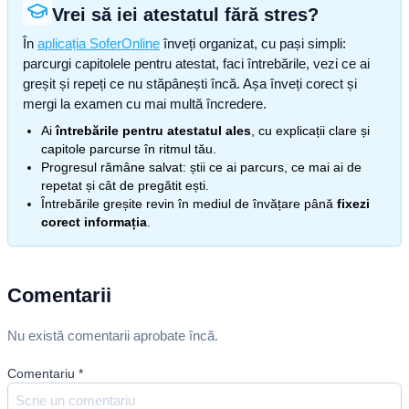
Vrei să iei atestatul fără stres?
În
aplicația SoferOnline
înveți organizat, cu pași simpli:
parcurgi capitolele pentru atestat, faci întrebările, vezi ce ai
greșit și repeți ce nu stăpânești încă. Așa înveți corect și
mergi la examen cu mai multă încredere.
Ai
întrebările pentru atestatul ales
, cu explicații clare și
capitole parcurse în ritmul tău.
Progresul rămâne salvat: știi ce ai parcurs, ce mai ai de
repetat și cât de pregătit ești.
Întrebările greșite revin în mediul de învățare până
fixezi
corect informația
.
Comentarii
Nu există comentarii aprobate încă.
Comentariu
*