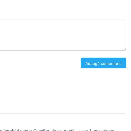
Adaugă comentariu
întrebări pentru Consilieri de siguranță - clasa 1, cu variante,