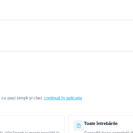
e cu pași simpli și clari,
continuă în aplicația
Toate întrebările
le stăpânești și mergi pregătit la
Consultă baza completă de 