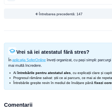
Întrebarea precedentă:
147
Vrei să iei atestatul fără stres?
În
aplicația SoferOnline
înveți organizat, cu pași simpli: parcurgi 
mai multă încredere.
Ai
întrebările pentru atestatul ales
, cu explicații clare și cap
Progresul rămâne salvat: știi ce ai parcurs, ce mai ai de repetat
Întrebările greșite revin în mediul de învățare până
fixezi cor
Comentarii