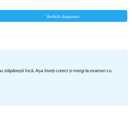
Verifică răspunsul
ce nu stăpânești încă. Așa înveți corect și mergi la examen cu