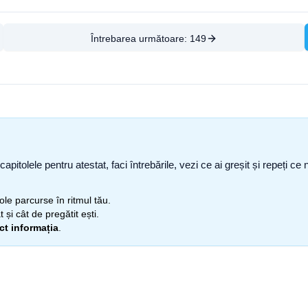
Întrebarea următoare:
149
capitolele pentru atestat, faci întrebările, vezi ce ai greșit și repeți 
itole parcurse în ritmul tău.
 și cât de pregătit ești.
ect informația
.