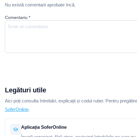
Nu există comentarii aprobate încă.
Comentariu
*
Legături utile
Aici poți consulta întrebări, explicații și codul rutier. Pentru pregătir
SoferOnline
.
Aplicația SoferOnline
Învață organizat, fără stres, revizuind întrebările pe care nu 