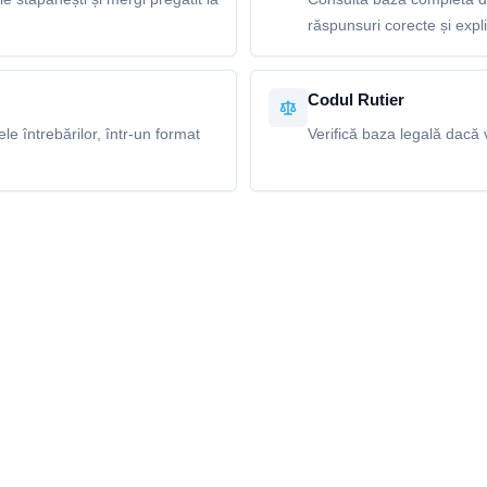
răspunsuri corecte și explic
Codul Rutier
e întrebărilor, într-un format
Verifică baza legală dacă v