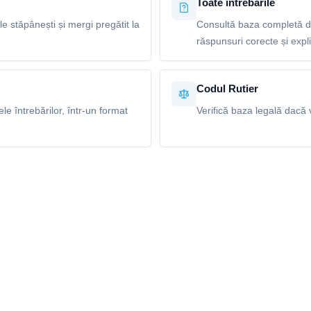
Toate întrebările
le stăpânești și mergi pregătit la
Consultă baza completă de 
răspunsuri corecte și explic
Codul Rutier
e întrebărilor, într-un format
Verifică baza legală dacă v