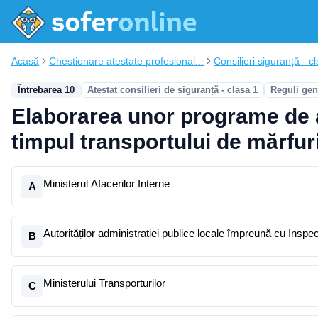
Acasă
Chestionare atestate profesional...
Consilieri siguranță - cl
Întrebarea 10
Atestat consilieri de siguranță - clasa 1
Reguli gen
Elaborarea unor programe de al
timpul transportului de mărfur
Ministerul Afacerilor Interne
A
Autorităților administrației publice locale împreună cu Inspe
B
Ministerului Transporturilor
C