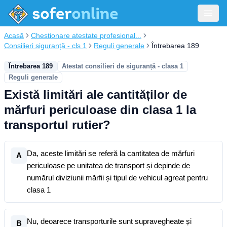
Acasă
Chestionare atestate profesional...
Consilieri siguranță - cls 1
Reguli generale
Întrebarea 189
Întrebarea 189
Atestat consilieri de siguranță - clasa 1
Reguli generale
Există limitări ale cantităților de
mărfuri periculoase din clasa 1 la
transportul rutier?
Da, aceste limitări se referă la cantitatea de mărfuri
A
periculoase pe unitatea de transport și depinde de
numărul diviziunii mărfii și tipul de vehicul agreat pentru
clasa 1
Nu, deoarece transporturile sunt supravegheate și
B