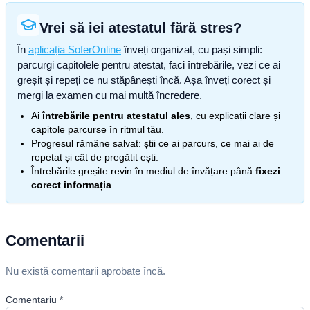
Vrei să iei atestatul fără stres?
În
aplicația SoferOnline
înveți organizat, cu pași simpli:
parcurgi capitolele pentru atestat, faci întrebările, vezi ce ai
greșit și repeți ce nu stăpânești încă. Așa înveți corect și
mergi la examen cu mai multă încredere.
Ai
întrebările pentru atestatul ales
, cu explicații clare și
capitole parcurse în ritmul tău.
Progresul rămâne salvat: știi ce ai parcurs, ce mai ai de
repetat și cât de pregătit ești.
Întrebările greșite revin în mediul de învățare până
fixezi
corect informația
.
Comentarii
Nu există comentarii aprobate încă.
Comentariu
*