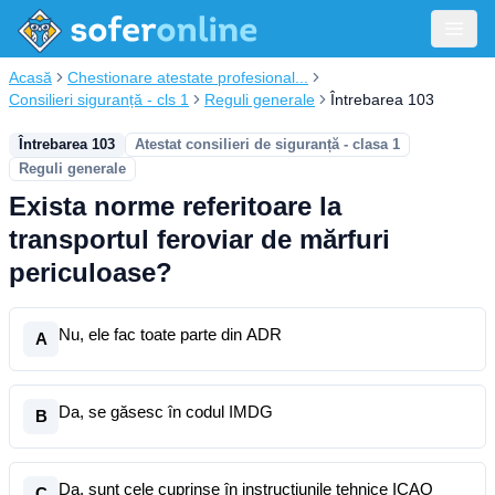
Acasă
Chestionare atestate profesional...
Consilieri siguranță - cls 1
Reguli generale
Întrebarea 103
Întrebarea 103
Atestat consilieri de siguranță - clasa 1
Reguli generale
Exista norme referitoare la
transportul feroviar de mărfuri
periculoase?
Nu, ele fac toate parte din ADR
A
Da, se găsesc în codul IMDG
B
Da, sunt cele cuprinse în instrucțiunile tehnice ICAO
C