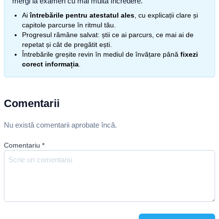
mergi la examen cu mai multă încredere.
Ai
întrebările pentru atestatul ales
, cu explicații clare și
capitole parcurse în ritmul tău.
Progresul rămâne salvat: știi ce ai parcurs, ce mai ai de
repetat și cât de pregătit ești.
Întrebările greșite revin în mediul de învățare până
fixezi
corect informația
.
Comentarii
Nu există comentarii aprobate încă.
Comentariu
*