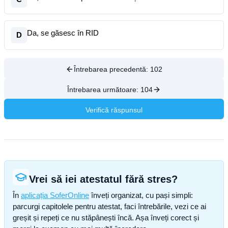
Da, se găsesc în RID
D
Întrebarea precedentă:
102
Întrebarea următoare:
104
Verifică răspunsul
Vrei să iei atestatul fără stres?
În
aplicația SoferOnline
înveți organizat, cu pași simpli:
parcurgi capitolele pentru atestat, faci întrebările, vezi ce ai
greșit și repeți ce nu stăpânești încă. Așa înveți corect și