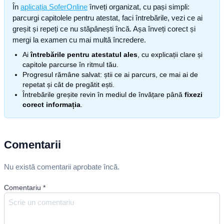
În
aplicația SoferOnline
înveți organizat, cu pași simpli:
parcurgi capitolele pentru atestat, faci întrebările, vezi ce ai
greșit și repeți ce nu stăpânești încă. Așa înveți corect și
mergi la examen cu mai multă încredere.
Ai
întrebările pentru atestatul ales
, cu explicații clare și
capitole parcurse în ritmul tău.
Progresul rămâne salvat: știi ce ai parcurs, ce mai ai de
repetat și cât de pregătit ești.
Întrebările greșite revin în mediul de învățare până
fixezi
corect informația
.
Comentarii
Nu există comentarii aprobate încă.
Comentariu
*