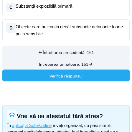
Substanță explozibilă primară
C
Obiecte care nu conțin decât substanțe detonante foarte
D
puțin sensibile
Întrebarea precedentă:
161
Întrebarea următoare:
163
Verifică răspunsul
Vrei să iei atestatul fără stres?
În
aplicația SoferOnline
înveți organizat, cu pași simpli:
parcurgi capitolele pentru atestat, faci întrebările, vezi ce ai