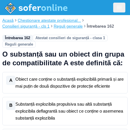
Acasă
Chestionare atestate profesional...
Consilieri siguranță - cls 1
Reguli generale
Întrebarea 162
Întrebarea 162
Atestat consilieri de siguranță - clasa 1
Reguli generale
O substanță sau un obiect din grupa
de compatibilitate A este definită că:
Obiect care conține o substanță explozibilă primară și are
A
mai puțin de două dispozitive de protecție eficiente
Substanță explozibila propulsiva sau altă substanță
B
explozibila deflagrantă sau obiect ce conține o asemenea
substanță explozibila