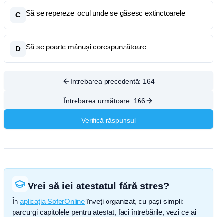
Să se repereze locul unde se găsesc extinctoarele
C
Să se poarte mânuși corespunzătoare
D
Întrebarea precedentă:
164
Întrebarea următoare:
166
Verifică răspunsul
Vrei să iei atestatul fără stres?
În
aplicația SoferOnline
înveți organizat, cu pași simpli:
parcurgi capitolele pentru atestat, faci întrebările, vezi ce ai