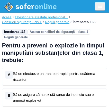
Acasă
Chestionare atestate profesional...
Consilieri siguranță - cls 1
Reguli generale
Întrebarea 165
Întrebarea 165
Atestat consilieri de siguranță - clasa 1
Reguli generale
Pentru a preveni o explozie în timpul
manipulării substanțelor din clasa 1,
trebuie:
Să se efectueze un transport rapid, pentru scăderea
A
riscurilor
Să se asigure că nu există surse de incendiu sau o
B
amorsă explozivă