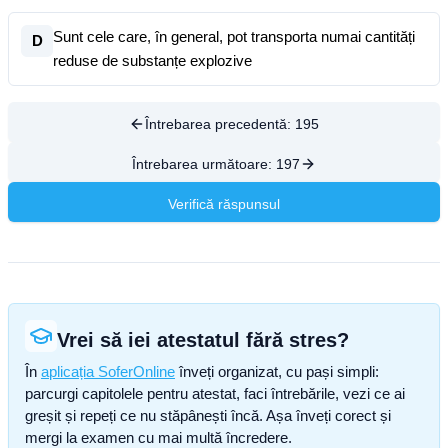
Sunt cele care, în general, pot transporta numai cantități
D
reduse de substanțe explozive
Întrebarea precedentă:
195
Întrebarea următoare:
197
Verifică răspunsul
Vrei să iei atestatul fără stres?
În
aplicația SoferOnline
înveți organizat, cu pași simpli:
parcurgi capitolele pentru atestat, faci întrebările, vezi ce ai
greșit și repeți ce nu stăpânești încă. Așa înveți corect și
mergi la examen cu mai multă încredere.