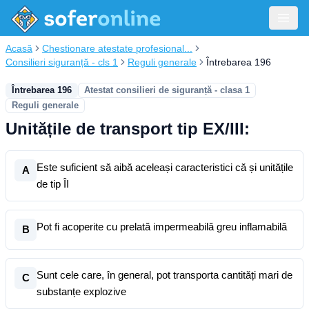
Acasă
Chestionare atestate profesional...
Consilieri siguranță - cls 1
Reguli generale
Întrebarea 196
Întrebarea 196
Atestat consilieri de siguranță - clasa 1
Reguli generale
Unitățile de transport tip EX/III:
Este suficient să aibă aceleași caracteristici că și unitățile
A
de tip ÎI
Pot fi acoperite cu prelată impermeabilă greu inflamabilă
B
Sunt cele care, în general, pot transporta cantități mari de
C
substanțe explozive