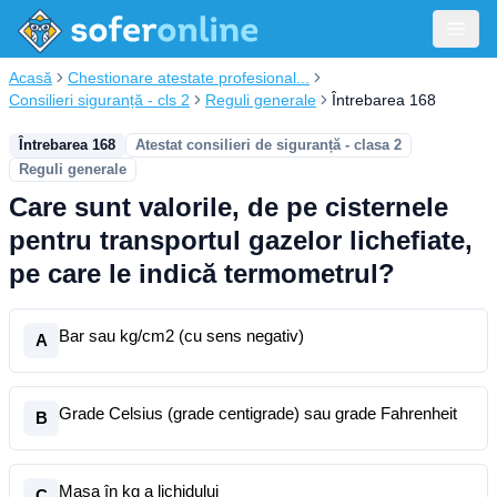
Acasă
Chestionare atestate profesional...
Consilieri siguranță - cls 2
Reguli generale
Întrebarea 168
Întrebarea 168
Atestat consilieri de siguranță - clasa 2
Reguli generale
Care sunt valorile, de pe cisternele
pentru transportul gazelor lichefiate,
pe care le indică termometrul?
Bar sau kg/cm2 (cu sens negativ)
A
Grade Celsius (grade centigrade) sau grade Fahrenheit
B
Masa în kg a lichidului
C