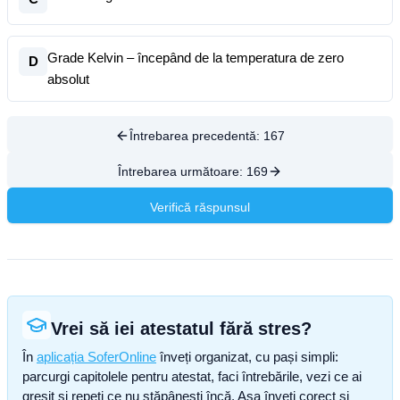
Grade Kelvin – începând de la temperatura de zero
D
absolut
Întrebarea precedentă:
167
Întrebarea următoare:
169
Verifică răspunsul
Vrei să iei atestatul fără stres?
În
aplicația SoferOnline
înveți organizat, cu pași simpli:
parcurgi capitolele pentru atestat, faci întrebările, vezi ce ai
greșit și repeți ce nu stăpânești încă. Așa înveți corect și