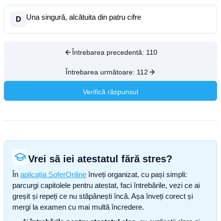
Una singură, alcătuita din patru cifre
D
Întrebarea precedentă:
110
Întrebarea următoare:
112
Verifică răspunsul
Vrei să iei atestatul fără stres?
În
aplicația SoferOnline
înveți organizat, cu pași simpli:
parcurgi capitolele pentru atestat, faci întrebările, vezi ce ai
greșit și repeți ce nu stăpânești încă. Așa înveți corect și
mergi la examen cu mai multă încredere.