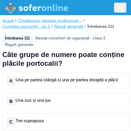
Acasă
Chestionare atestate profesional...
Consilieri siguranță - cls 2
Reguli generale
Întrebarea 111
Întrebarea 111
Atestat consilieri de siguranță - clasa 2
Reguli generale
Câte grupe de numere poate conține
plăcile portocalii?
Una pe partea stângă și una pe partea dreaptă a plăcii
A
Una sus și una jos
B
Trei suprapuse
C