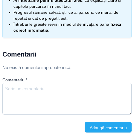
Ai
întrebările pentru atestatul ales
, cu explicații clare și
capitole parcurse în ritmul tău.
Progresul rămâne salvat: știi ce ai parcurs, ce mai ai de
repetat și cât de pregătit ești.
Întrebările greșite revin în mediul de învățare până
fixezi
corect informația
.
Comentarii
Nu există comentarii aprobate încă.
Comentariu
*
Adaugă comentariu