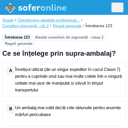
Acasă
Chestionare atestate profesional...
Consilieri siguranță - cls 2
Reguli generale
Întrebarea 123
Întrebarea 123
Atestat consilieri de siguranță - clasa 2
Reguli generale
Ce se înțelege prin supra-ambalaj?
Învelișul utilizat (de un singur expeditor în cazul Clasei 7)
A
pentru a cuprinde unul sau mai multe colete într-o singură
unitate mai ușor de manipulat și stivuit în timpul
transportului
Un ambalaj mai solid decât cele obișnuite pentru anumite
B
mărfuri periculoase