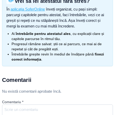
Vrei să iei atestatul fără stres?
În
aplicația SoferOnline
înveți organizat, cu pași simpli:
parcurgi capitolele pentru atestat, faci întrebările, vezi ce ai
greșit și repeți ce nu stăpânești încă. Așa înveți corect și
mergi la examen cu mai multă încredere.
Ai
întrebările pentru atestatul ales
, cu explicații clare și
capitole parcurse în ritmul tău.
Progresul rămâne salvat: știi ce ai parcurs, ce mai ai de
repetat și cât de pregătit ești.
Întrebările greșite revin în mediul de învățare până
fixezi
corect informația
.
Comentarii
Nu există comentarii aprobate încă.
Comentariu
*