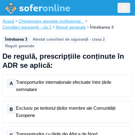
Acasă
Chestionare atestate profesional...
Consilieri siguranță - cls 2
Reguli generale
Întrebarea 3
Întrebarea 3
Atestat consilieri de siguranță - clasa 2
Reguli generale
De regulă, prescripțiile conținute în
ADR se aplică:
Transporturilor internaționale efectuate între țările
A
semnatare
Exclusiv pe teritoriul țărilor membre ale Comunității
B
Europene
Transporturilor cu țările din Africa de Nord