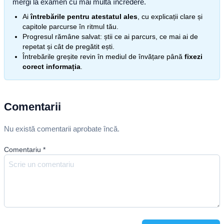
mergi la examen cu mai multă încredere.
Ai
întrebările pentru atestatul ales
, cu explicații clare și
capitole parcurse în ritmul tău.
Progresul rămâne salvat: știi ce ai parcurs, ce mai ai de
repetat și cât de pregătit ești.
Întrebările greșite revin în mediul de învățare până
fixezi
corect informația
.
Comentarii
Nu există comentarii aprobate încă.
Comentariu
*