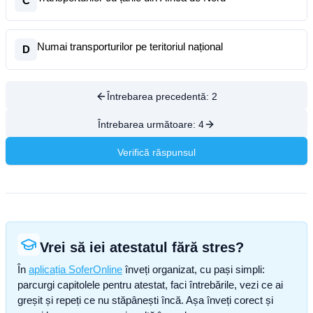
C
Numai transporturilor pe teritoriul național
D
Întrebarea precedentă:
2
Întrebarea următoare:
4
Verifică răspunsul
Vrei să iei atestatul fără stres?
În
aplicația SoferOnline
înveți organizat, cu pași simpli:
parcurgi capitolele pentru atestat, faci întrebările, vezi ce ai
greșit și repeți ce nu stăpânești încă. Așa înveți corect și