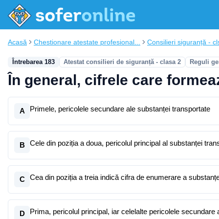
Acasă
Chestionare atestate profesional...
Consilieri siguranță - cl
Întrebarea 183
Atestat consilieri de siguranță - clasa 2
Reguli ge
În general, cifrele care formea
Primele, pericolele secundare ale substanței transportate
A
Cele din poziția a doua, pericolul principal al substanței tran
B
Cea din poziția a treia indică cifra de enumerare a substanțe
C
Prima, pericolul principal, iar celelalte pericolele secundare
D