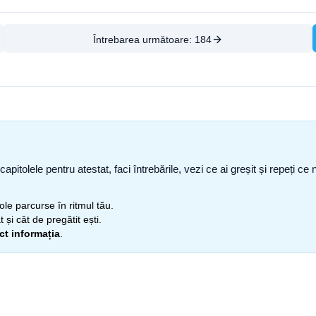
Întrebarea următoare:
184
capitolele pentru atestat, faci întrebările, vezi ce ai greșit și repeți 
itole parcurse în ritmul tău.
 și cât de pregătit ești.
ect informația
.