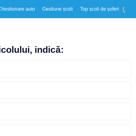
Chestionare auto
Gestiune școli
Top școli de șoferi
colului, indică: