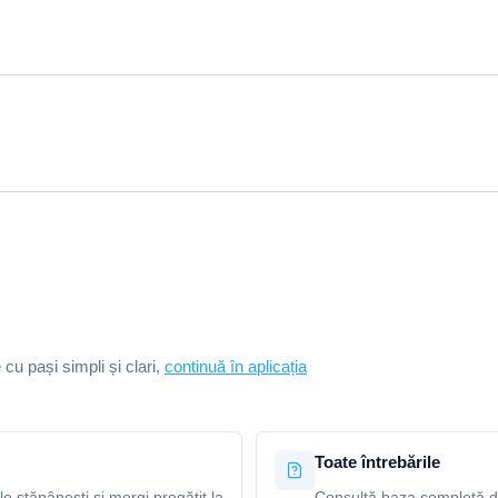
e cu pași simpli și clari,
continuă în aplicația
Toate întrebările
le stăpânești și mergi pregătit la
Consultă baza completă de 