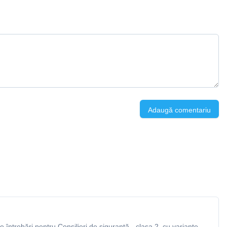
Adaugă comentariu
întrebări pentru Consilieri de siguranță - clasa 2, cu variante,