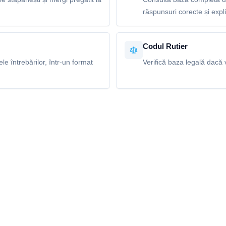
răspunsuri corecte și explic
Codul Rutier
e întrebărilor, într-un format
Verifică baza legală dacă v