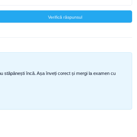
Verifică răspunsul
ce nu stăpânești încă. Așa înveți corect și mergi la examen cu