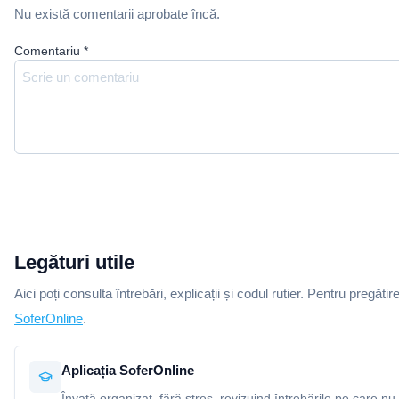
Nu există comentarii aprobate încă.
Comentariu
*
Legături utile
Aici poți consulta întrebări, explicații și codul rutier. Pentru pregătir
SoferOnline
.
Aplicația SoferOnline
Învață organizat, fără stres, revizuind întrebările pe care nu 