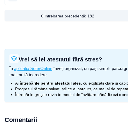
Întrebarea precedentă:
182
Vrei să iei atestatul fără stres?
În
aplicația SoferOnline
înveți organizat, cu pași simpli: parcurgi 
mai multă încredere.
Ai
întrebările pentru atestatul ales
, cu explicații clare și cap
Progresul rămâne salvat: știi ce ai parcurs, ce mai ai de repetat
Întrebările greșite revin în mediul de învățare până
fixezi cor
Comentarii