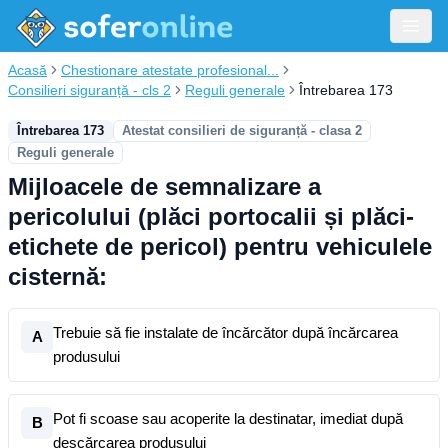
Acasă
Chestionare atestate profesional...
Consilieri siguranță - cls 2
Reguli generale
Întrebarea 173
Întrebarea 173
Atestat consilieri de siguranță - clasa 2
Reguli generale
Mijloacele de semnalizare a
pericolului (plăci portocalii și plăci-
etichete de pericol) pentru vehiculele
cisternă:
Trebuie să fie instalate de încărcător după încărcarea
A
produsului
Pot fi scoase sau acoperite la destinatar, imediat după
B
descărcarea produsului