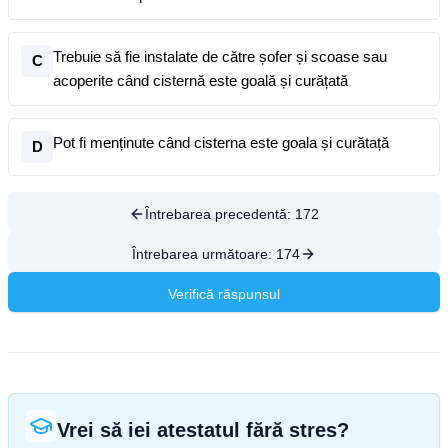
Trebuie să fie instalate de către șofer și scoase sau
C
acoperite când cisternă este goală și curățată
Pot fi menținute când cisterna este goala și curătață
D
Întrebarea precedentă:
172
Întrebarea următoare:
174
Verifică răspunsul
Vrei să iei atestatul fără stres?