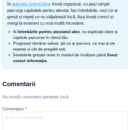
În
aplicația SoferOnline
înveți organizat, cu pași simpli:
parcurgi capitolele pentru atestat, faci întrebările, vezi ce ai
greșit și repeți ce nu stăpânești încă. Așa înveți corect și
mergi la examen cu mai multă încredere.
Ai
întrebările pentru atestatul ales
, cu explicații clare și
capitole parcurse în ritmul tău.
Progresul rămâne salvat: știi ce ai parcurs, ce mai ai de
repetat și cât de pregătit ești.
Întrebările greșite revin în mediul de învățare până
fixezi
corect informația
.
Comentarii
Nu există comentarii aprobate încă.
Comentariu
*