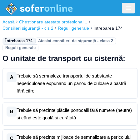
Acasă
Chestionare atestate profesional...
Consilieri siguranță - cls 2
Reguli generale
Întrebarea 174
Întrebarea 174
Atestat consilieri de siguranță - clasa 2
Reguli generale
O unitate de transport cu cisternă:
Trebuie să semnaleze transportul de substanțe
A
nepericuloase expunand un panou de culoare albastră
fără cifre
Trebuie să prezinte plăcile portocalii fără numere (neutre)
B
și când este goală și curățată
Trebuie să prezinte mijloace de semnalizare a pericolului
C