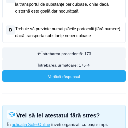
la transportul de substanțe periculoase, chiar dacă
cisternă este goală dar necurățată
Trebuie să prezinte numai plăcile portocalii (fără numere),
D
dacă transporta substanțe nepericuloase
Întrebarea precedentă:
173
Întrebarea următoare:
175
Verifică răspunsul
Vrei să iei atestatul fără stres?
În
aplicația SoferOnline
înveți organizat, cu pași simpli: