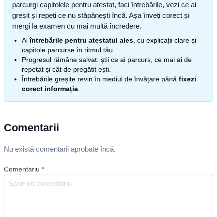
parcurgi capitolele pentru atestat, faci întrebările, vezi ce ai
greșit și repeți ce nu stăpânești încă. Așa înveți corect și
mergi la examen cu mai multă încredere.
Ai
întrebările pentru atestatul ales
, cu explicații clare și
capitole parcurse în ritmul tău.
Progresul rămâne salvat: știi ce ai parcurs, ce mai ai de
repetat și cât de pregătit ești.
Întrebările greșite revin în mediul de învățare până
fixezi
corect informația
.
Comentarii
Nu există comentarii aprobate încă.
Comentariu
*