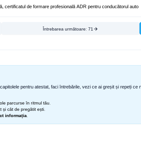
ă, certificatul de formare profesională ADR pentru conducătorul auto
Întrebarea următoare:
71
capitolele pentru atestat, faci întrebările, vezi ce ai greșit și repeți 
itole parcurse în ritmul tău.
 și cât de pregătit ești.
ect informația
.