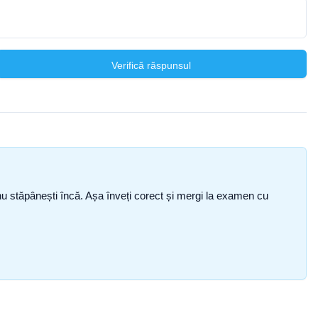
Verifică răspunsul
ce nu stăpânești încă. Așa înveți corect și mergi la examen cu