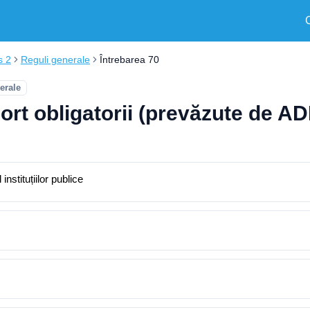
s 2
Reguli generale
Întrebarea 70
erale
rt obligatorii (prevăzute de AD
instituțiilor publice