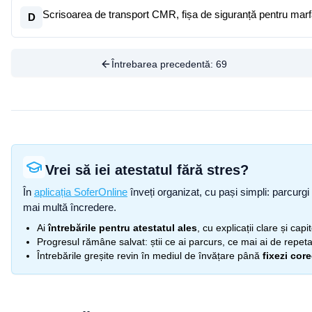
Scrisoarea de transport CMR, fișa de siguranță pentru marf
D
Întrebarea precedentă:
69
Vrei să iei atestatul fără stres?
În
aplicația SoferOnline
înveți organizat, cu pași simpli: parcurgi 
mai multă încredere.
Ai
întrebările pentru atestatul ales
, cu explicații clare și cap
Progresul rămâne salvat: știi ce ai parcurs, ce mai ai de repetat
Întrebările greșite revin în mediul de învățare până
fixezi cor