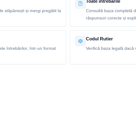
Toate întrebările
le stăpânești și mergi pregătit la
Consultă baza completă de 
răspunsuri corecte și explic
Codul Rutier
e întrebărilor, într-un format
Verifică baza legală dacă v