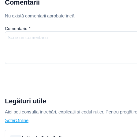
Comentarii
Nu există comentarii aprobate încă.
Comentariu
*
Legături utile
Aici poți consulta întrebări, explicații și codul rutier. Pentru pregătir
SoferOnline
.