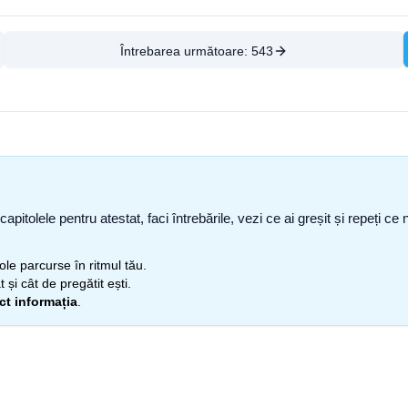
Întrebarea următoare:
543
capitolele pentru atestat, faci întrebările, vezi ce ai greșit și repeți 
itole parcurse în ritmul tău.
 și cât de pregătit ești.
ect informația
.