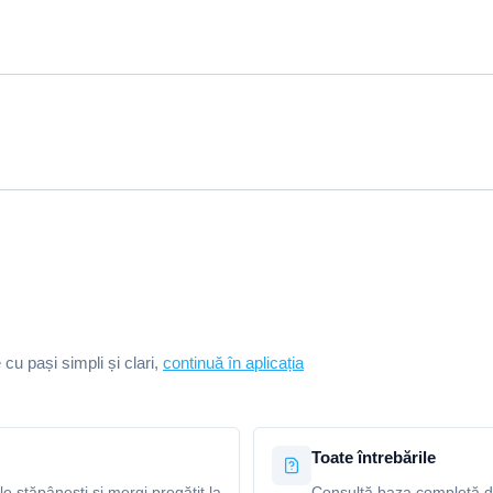
e cu pași simpli și clari,
continuă în aplicația
Toate întrebările
le stăpânești și mergi pregătit la
Consultă baza completă de 