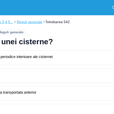
s 3,4,5...
Reguli generale
Întrebarea 542
Reguli generale
unei cisterne?
periodice interioare ale cisternei
 transportata anterior