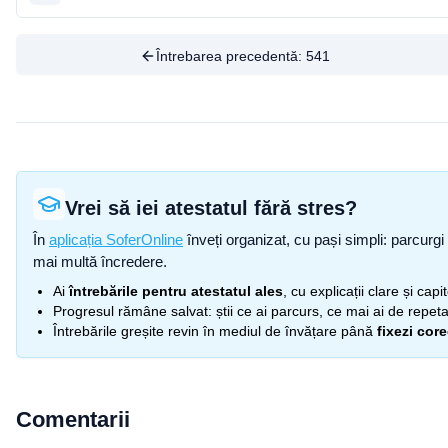
Întrebarea precedentă:
541
Vrei să iei atestatul fără stres?
În
aplicația SoferOnline
înveți organizat, cu pași simpli: parcurgi 
mai multă încredere.
Ai
întrebările pentru atestatul ales
, cu explicații clare și cap
Progresul rămâne salvat: știi ce ai parcurs, ce mai ai de repetat
Întrebările greșite revin în mediul de învățare până
fixezi cor
Comentarii