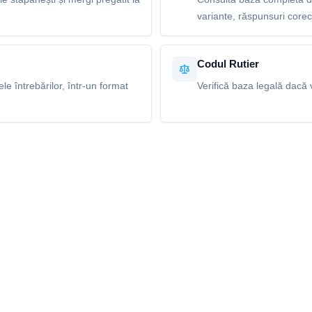
variante, răspunsuri corecte
Codul Rutier
e întrebărilor, într-un format
Verifică baza legală dacă v