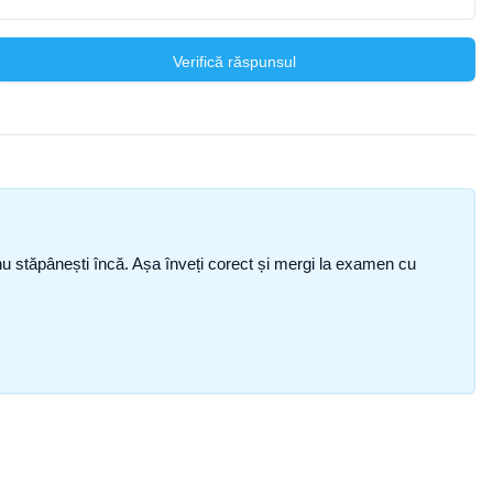
Verifică răspunsul
ce nu stăpânești încă. Așa înveți corect și mergi la examen cu