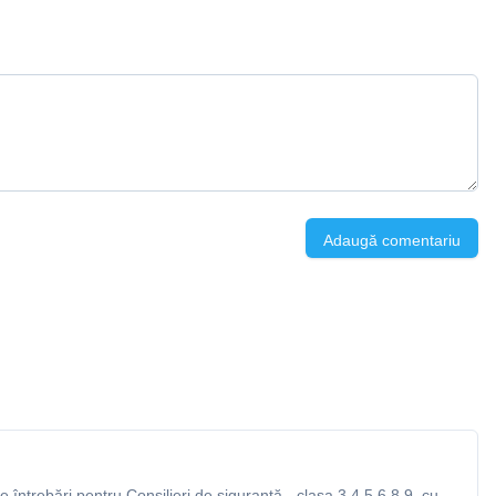
Adaugă comentariu
întrebări pentru Consilieri de siguranță - clasa 3,4,5,6,8,9, cu