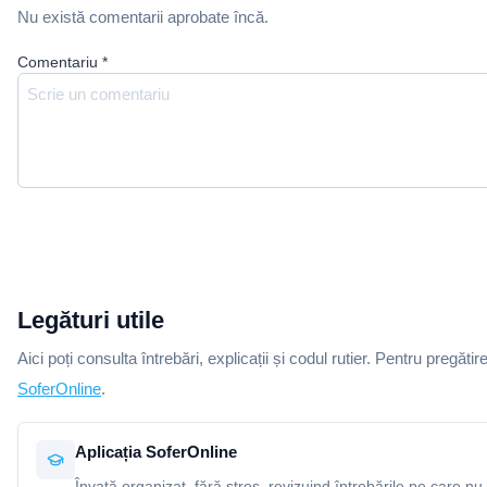
Nu există comentarii aprobate încă.
Comentariu
*
Legături utile
Aici poți consulta întrebări, explicații și codul rutier. Pentru pregătir
SoferOnline
.
Aplicația SoferOnline
Învață organizat, fără stres, revizuind întrebările pe care nu 