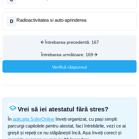
Radioactivitatea si auto-aprinderea
D
Întrebarea precedentă:
167
Întrebarea următoare:
169
Verifică răspunsul
Vrei să iei atestatul fără stres?
În
aplicația SoferOnline
înveți organizat, cu pași simpli:
parcurgi capitolele pentru atestat, faci întrebările, vezi ce ai
greșit și repeți ce nu stăpânești încă. Așa înveți corect și