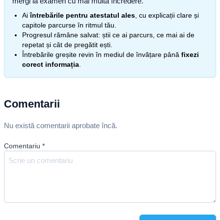
mergi la examen cu mai multă încredere.
Ai
întrebările pentru atestatul ales
, cu explicații clare și
capitole parcurse în ritmul tău.
Progresul rămâne salvat: știi ce ai parcurs, ce mai ai de
repetat și cât de pregătit ești.
Întrebările greșite revin în mediul de învățare până
fixezi
corect informația
.
Comentarii
Nu există comentarii aprobate încă.
Comentariu
*