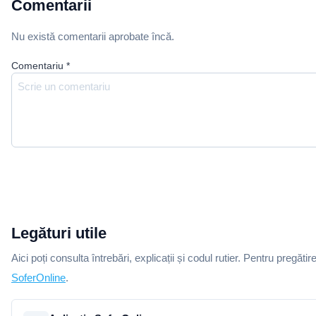
Comentarii
Nu există comentarii aprobate încă.
Comentariu
*
Legături utile
Aici poți consulta întrebări, explicații și codul rutier. Pentru pregătir
SoferOnline
.