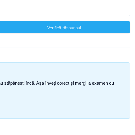
Verifică răspunsul
ce nu stăpânești încă. Așa înveți corect și mergi la examen cu