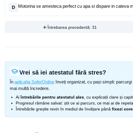
Motorina se amesteca perfect cu apa si dispare in cateva 
D
Întrebarea precedentă:
31
Vrei să iei atestatul fără stres?
În
aplicația SoferOnline
înveți organizat, cu pași simpli: parcurgi 
mai multă încredere.
Ai
întrebările pentru atestatul ales
, cu explicații clare și cap
Progresul rămâne salvat: știi ce ai parcurs, ce mai ai de repetat
Întrebările greșite revin în mediul de învățare până
fixezi cor