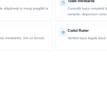
Toate întrebările
le stăpânești și mergi pregătit la
Consultă baza completă de 
variante, răspunsuri corecte
Codul Rutier
e întrebărilor, într-un format
Verifică baza legală dacă v