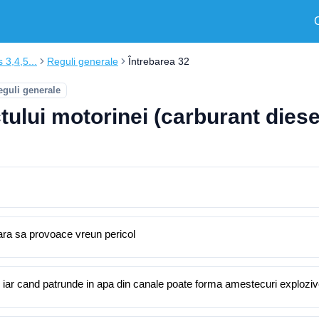
s 3,4,5...
Reguli generale
Întrebarea 32
eguli generale
ului motorinei (carburant diesel)
ara sa provoace vreun pericol
, iar cand patrunde in apa din canale poate forma amestecuri explozi