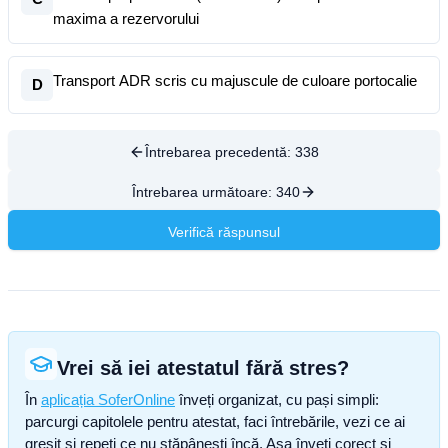
maxima a rezervorului
Transport ADR scris cu majuscule de culoare portocalie
D
Întrebarea precedentă:
338
Întrebarea următoare:
340
Verifică răspunsul
Vrei să iei atestatul fără stres?
În
aplicația SoferOnline
înveți organizat, cu pași simpli:
parcurgi capitolele pentru atestat, faci întrebările, vezi ce ai
greșit și repeți ce nu stăpânești încă. Așa înveți corect și