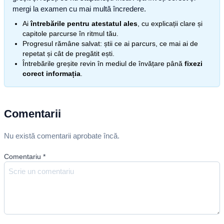
mergi la examen cu mai multă încredere.
Ai
întrebările pentru atestatul ales
, cu explicații clare și
capitole parcurse în ritmul tău.
Progresul rămâne salvat: știi ce ai parcurs, ce mai ai de
repetat și cât de pregătit ești.
Întrebările greșite revin în mediul de învățare până
fixezi
corect informația
.
Comentarii
Nu există comentarii aprobate încă.
Comentariu
*