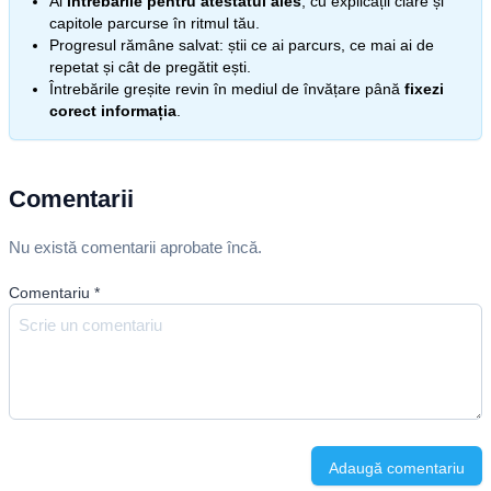
Ai
întrebările pentru atestatul ales
, cu explicații clare și
capitole parcurse în ritmul tău.
Progresul rămâne salvat: știi ce ai parcurs, ce mai ai de
repetat și cât de pregătit ești.
Întrebările greșite revin în mediul de învățare până
fixezi
corect informația
.
Comentarii
Nu există comentarii aprobate încă.
Comentariu
*
Adaugă comentariu