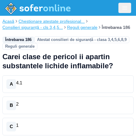
Acasă
Chestionare atestate profesional...
Consilieri siguranță - cls 3,4,5...
Reguli generale
Întrebarea 186
Întrebarea 186
Atestat consilieri de siguranță - clasa 3,4,5,6,8,9
Reguli generale
Carei clase de pericol ii apartin
substantele lichide inflamabile?
4.1
A
2
B
1
C