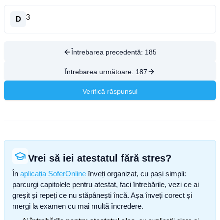
3
D
Întrebarea precedentă:
185
Întrebarea următoare:
187
Verifică răspunsul
Vrei să iei atestatul fără stres?
În
aplicația SoferOnline
înveți organizat, cu pași simpli:
parcurgi capitolele pentru atestat, faci întrebările, vezi ce ai
greșit și repeți ce nu stăpânești încă. Așa înveți corect și
mergi la examen cu mai multă încredere.