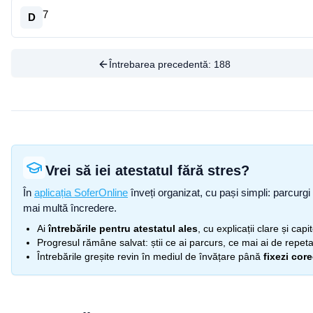
7
D
Întrebarea precedentă:
188
Vrei să iei atestatul fără stres?
În
aplicația SoferOnline
înveți organizat, cu pași simpli: parcurgi 
mai multă încredere.
Ai
întrebările pentru atestatul ales
, cu explicații clare și cap
Progresul rămâne salvat: știi ce ai parcurs, ce mai ai de repetat
Întrebările greșite revin în mediul de învățare până
fixezi cor