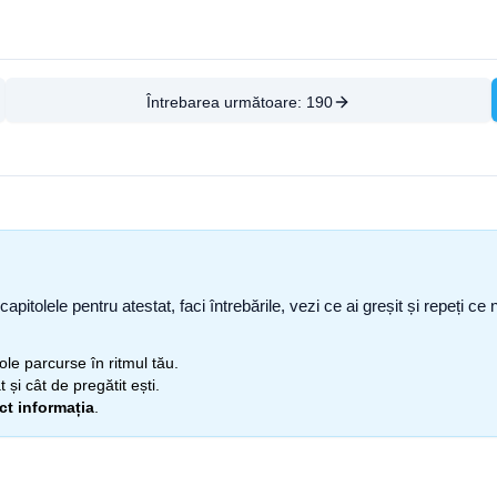
Întrebarea următoare:
190
capitolele pentru atestat, faci întrebările, vezi ce ai greșit și repeți 
itole parcurse în ritmul tău.
 și cât de pregătit ești.
ect informația
.