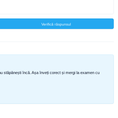
Verifică răspunsul
ce nu stăpânești încă. Așa înveți corect și mergi la examen cu