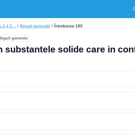
s 3,4,5...
Reguli generale
Întrebarea 189
Reguli generale
in substantele solide care in co