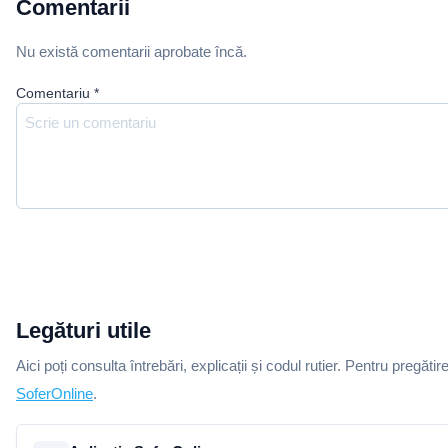
Comentarii
Nu există comentarii aprobate încă.
Comentariu
*
Legături utile
Aici poți consulta întrebări, explicații și codul rutier. Pentru pregătir
SoferOnline
.