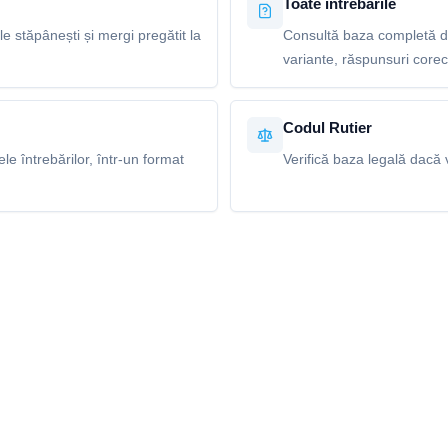
Toate întrebările
le stăpânești și mergi pregătit la
Consultă baza completă de 
variante, răspunsuri corecte
Codul Rutier
e întrebărilor, într-un format
Verifică baza legală dacă v