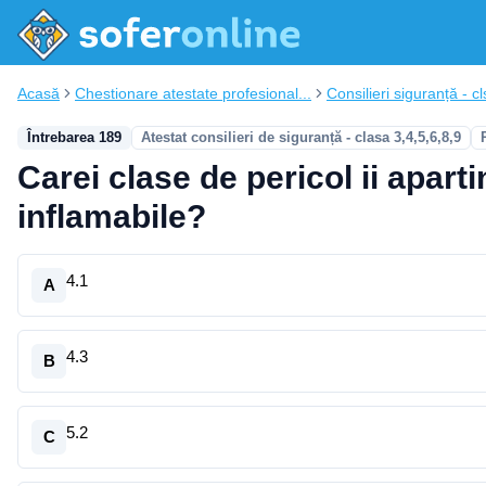
Acasă
Chestionare atestate profesional...
Consilieri siguranță - cl
Întrebarea 189
Atestat consilieri de siguranță - clasa 3,4,5,6,8,9
Carei clase de pericol ii apart
inflamabile?
4.1
A
4.3
B
5.2
C