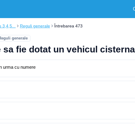
s 3,4,5...
Reguli generale
Întrebarea 473
Reguli generale
ie sa fie dotat un vehicul ciste
 din urma cu numere