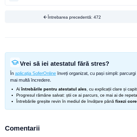
Întrebarea precedentă:
472
Vrei să iei atestatul fără stres?
În
aplicația SoferOnline
înveți organizat, cu pași simpli: parcurgi 
mai multă încredere.
Ai
întrebările pentru atestatul ales
, cu explicații clare și cap
Progresul rămâne salvat: știi ce ai parcurs, ce mai ai de repetat
Întrebările greșite revin în mediul de învățare până
fixezi cor
Comentarii