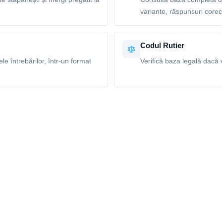
variante, răspunsuri corecte
Codul Rutier
e întrebărilor, într-un format
Verifică baza legală dacă v