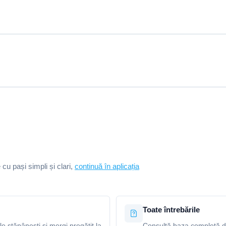
e cu pași simpli și clari,
continuă în aplicația
Toate întrebările
le stăpânești și mergi pregătit la
Consultă baza completă de 