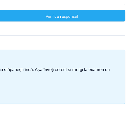
Verifică răspunsul
ce nu stăpânești încă. Așa înveți corect și mergi la examen cu