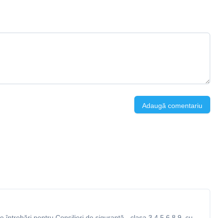
Adaugă comentariu
întrebări pentru Consilieri de siguranță - clasa 3,4,5,6,8,9, cu