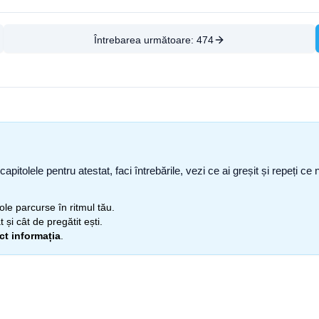
Întrebarea următoare:
474
capitolele pentru atestat, faci întrebările, vezi ce ai greșit și repeți 
itole parcurse în ritmul tău.
 și cât de pregătit ești.
ect informația
.