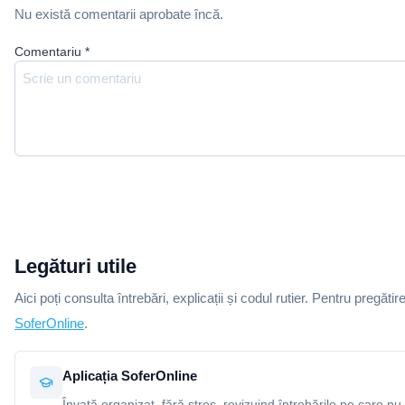
Nu există comentarii aprobate încă.
Comentariu
*
Legături utile
Aici poți consulta întrebări, explicații și codul rutier. Pentru pregătir
SoferOnline
.
Aplicația SoferOnline
Învață organizat, fără stres, revizuind întrebările pe care nu 