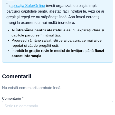
În
aplicația SoferOnline
înveți organizat, cu pași simpli:
parcurgi capitolele pentru atestat, faci întrebările, vezi ce ai
greșit și repeți ce nu stăpânești încă. Așa înveți corect și
mergi la examen cu mai multă încredere.
Ai
întrebările pentru atestatul ales
, cu explicații clare și
capitole parcurse în ritmul tău.
Progresul rămâne salvat: știi ce ai parcurs, ce mai ai de
repetat și cât de pregătit ești.
Întrebările greșite revin în mediul de învățare până
fixezi
corect informația
.
Comentarii
Nu există comentarii aprobate încă.
Comentariu
*