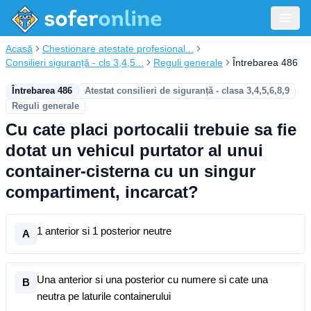
Acasă
Chestionare atestate profesional...
Consilieri siguranță - cls 3,4,5...
Reguli generale
Întrebarea 486
Întrebarea 486
Atestat consilieri de siguranță - clasa 3,4,5,6,8,9
Reguli generale
Cu cate placi portocalii trebuie sa fie
dotat un vehicul purtator al unui
container-cisterna cu un singur
compartiment, incarcat?
1 anterior si 1 posterior neutre
A
Una anterior si una posterior cu numere si cate una
B
neutra pe laturile containerului