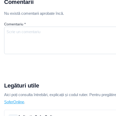
Comentarii
Nu există comentarii aprobate încă.
Comentariu
*
Legături utile
Aici poți consulta întrebări, explicații și codul rutier. Pentru pregătir
SoferOnline
.