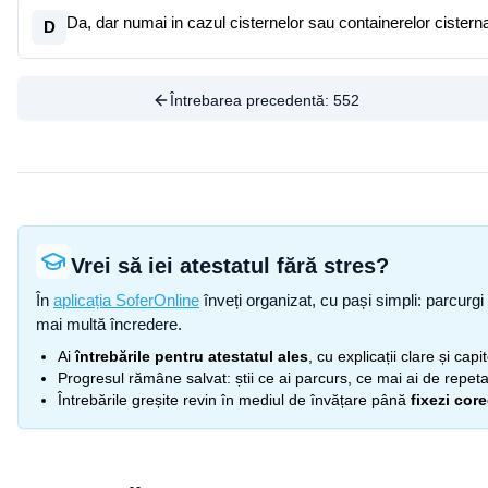
Da, dar numai in cazul cisternelor sau containerelor ciste
D
Întrebarea precedentă:
552
Vrei să iei atestatul fără stres?
În
aplicația SoferOnline
înveți organizat, cu pași simpli: parcurgi 
mai multă încredere.
Ai
întrebările pentru atestatul ales
, cu explicații clare și cap
Progresul rămâne salvat: știi ce ai parcurs, ce mai ai de repetat
Întrebările greșite revin în mediul de învățare până
fixezi cor