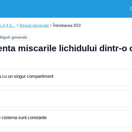
s 3,4,5...
Reguli generale
Întrebarea 553
Reguli generale
nta miscarile lichidului dintr-o
na cu un singur compartiment
e cisterna sunt constante