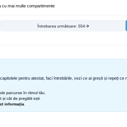
rna cu mai multe compartimente
Întrebarea următoare:
554
capitolele pentru atestat, faci întrebările, vezi ce ai greșit și repeți 
itole parcurse în ritmul tău.
 și cât de pregătit ești.
ect informația
.