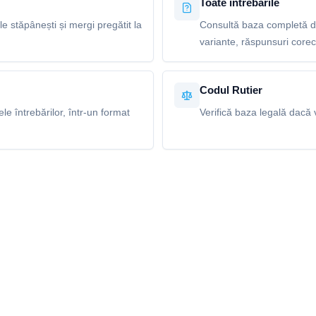
Toate întrebările
le stăpânești și mergi pregătit la
Consultă baza completă de 
variante, răspunsuri corecte
Codul Rutier
e întrebărilor, într-un format
Verifică baza legală dacă v