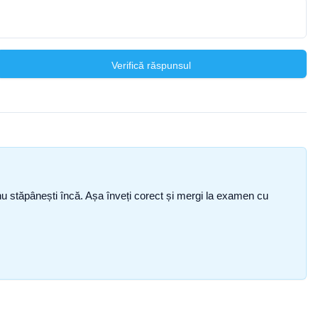
Verifică răspunsul
ce nu stăpânești încă. Așa înveți corect și mergi la examen cu