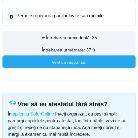
Permite reperarea partilor lovite sau ruginite
D
Întrebarea precedentă:
35
Întrebarea următoare:
37
Verifică răspunsul
Vrei să iei atestatul fără stres?
În
aplicația SoferOnline
înveți organizat, cu pași simpli:
parcurgi capitolele pentru atestat, faci întrebările, vezi ce ai
greșit și repeți ce nu stăpânești încă. Așa înveți corect și
mergi la examen cu mai multă încredere.