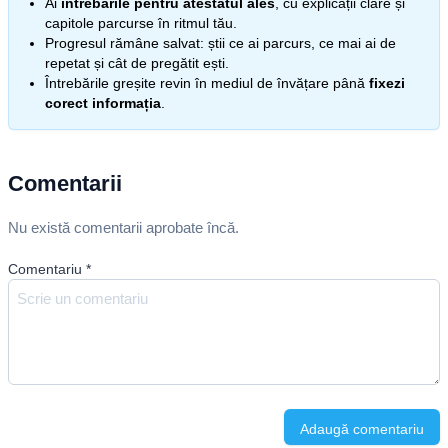
Ai
întrebările pentru atestatul ales
, cu explicații clare și
capitole parcurse în ritmul tău.
Progresul rămâne salvat: știi ce ai parcurs, ce mai ai de
repetat și cât de pregătit ești.
Întrebările greșite revin în mediul de învățare până
fixezi
corect informația
.
Comentarii
Nu există comentarii aprobate încă.
Comentariu
*
Adaugă comentariu