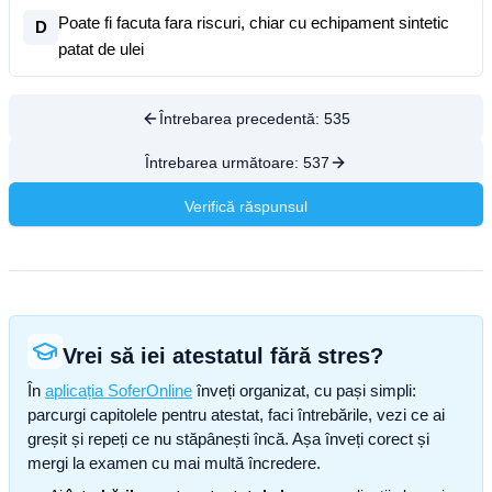
Poate fi facuta fara riscuri, chiar cu echipament sintetic
D
patat de ulei
Întrebarea precedentă:
535
Întrebarea următoare:
537
Verifică răspunsul
Vrei să iei atestatul fără stres?
În
aplicația SoferOnline
înveți organizat, cu pași simpli:
parcurgi capitolele pentru atestat, faci întrebările, vezi ce ai
greșit și repeți ce nu stăpânești încă. Așa înveți corect și
mergi la examen cu mai multă încredere.