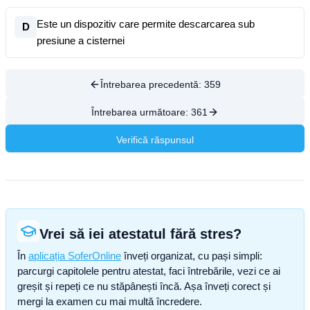
Este un dispozitiv care permite descarcarea sub
D
presiune a cisternei
Întrebarea precedentă:
359
Întrebarea următoare:
361
Verifică răspunsul
Vrei să iei atestatul fără stres?
În
aplicația SoferOnline
înveți organizat, cu pași simpli:
parcurgi capitolele pentru atestat, faci întrebările, vezi ce ai
greșit și repeți ce nu stăpânești încă. Așa înveți corect și
mergi la examen cu mai multă încredere.