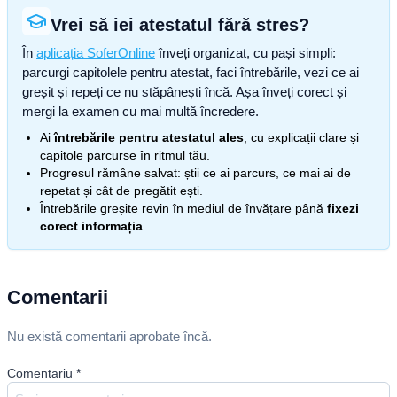
Vrei să iei atestatul fără stres?
În
aplicația SoferOnline
înveți organizat, cu pași simpli:
parcurgi capitolele pentru atestat, faci întrebările, vezi ce ai
greșit și repeți ce nu stăpânești încă. Așa înveți corect și
mergi la examen cu mai multă încredere.
Ai
întrebările pentru atestatul ales
, cu explicații clare și
capitole parcurse în ritmul tău.
Progresul rămâne salvat: știi ce ai parcurs, ce mai ai de
repetat și cât de pregătit ești.
Întrebările greșite revin în mediul de învățare până
fixezi
corect informația
.
Comentarii
Nu există comentarii aprobate încă.
Comentariu
*